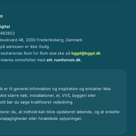
ER
gital
4482853
Boulevard 48, 2000 Frederiksberg, Danmark
 på adressen er ikke mulig.
 vedrørende Rum for Rum skal ske på
bggd@bggd.dk
t mærke emnefeltet med
att: rumforrum.dk
.
 er til generel information og inspiration og erstatter ikke
ed større køb, installationer, el, VVS, byggeri eller
ld bør du søge kvalificeret vejledning.
terer du, at indhold kan blive opdateret løbende, og at enkelte
 unøjagtigheder eller forældede oplysninger.