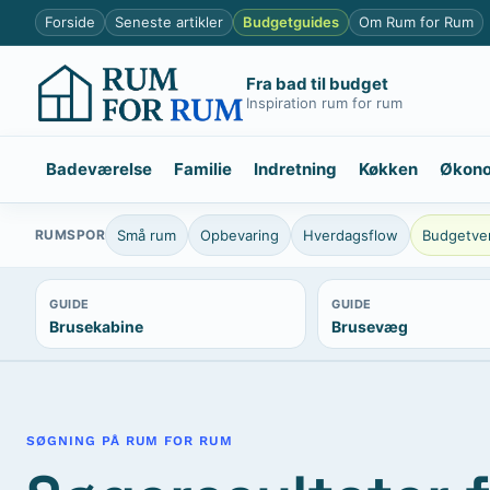
Spring
Forside
Seneste artikler
Budgetguides
Om Rum for Rum
til
indhold
Fra bad til budget
Inspiration rum for rum
Badeværelse
Familie
Indretning
Køkken
Økon
RUMSPOR
Små rum
Opbevaring
Hverdagsflow
Budgetven
GUIDE
GUIDE
Brusekabine
Brusevæg
SØGNING PÅ RUM FOR RUM