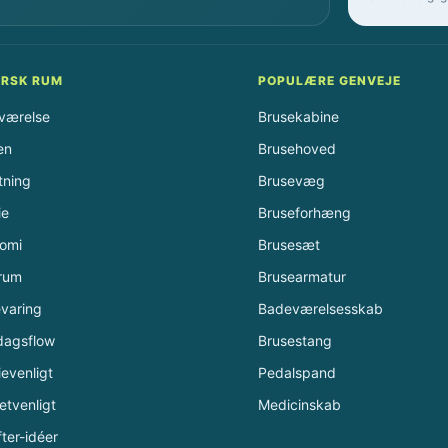
RSK RUM
POPULÆRE GENVEJE
værelse
Brusekabine
en
Brusehoved
tning
Brusevæg
ie
Bruseforhæng
omi
Brusesæt
rum
Brusearmatur
varing
Badeværelsesskab
dagsflow
Brusestang
ievenligt
Pedalspand
tvenligt
Medicinskab
fter-idéer