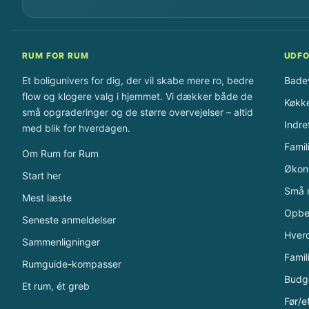
RUM FOR RUM
UDFO
Et boligunivers for dig, der vil skabe mere ro, bedre
Bade
flow og klogere valg i hjemmet. Vi dækker både de
Køkk
små opgraderinger og de større overvejelser – altid
Indre
med blik for hverdagen.
Famil
Om Rum for Rum
Økon
Start her
Små 
Mest læste
Opbe
Seneste anmeldelser
Hver
Sammenligninger
Famil
Rumguide-kompasser
Budge
Et rum, ét greb
Før/e