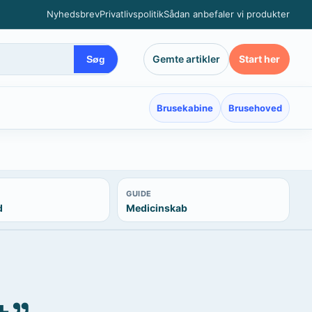
Nyhedsbrev
Privatlivspolitik
Sådan anbefaler vi produkter
Gemte artikler
Start her
Søg
Brusekabine
Brusehoved
GUIDE
d
Medicinskab