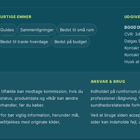
URTIGE EMNER
UDGIV
BGGD Di
Guides
Sammenligninger
Bedst til små rum
CVR: 3
Dalgas 
Bedst til travle hverdage
Bedst på budget
Kontakt
Kontakt
Husk a
ANSVAR & BRUG
le tilfælde kan modtage kommission, hvis du
Indholdet på rumforrum.dk
erstatus, produktdata og vilkår kan ændre
professionel rådgivning. V
orhandler, før du køber.
sundhedsrelaterede forho
rfor bør vigtig information, herunder mål,
Ved at bruge siden accep
belttjekkes med originale kilder,
sider kan indeholde fejl,