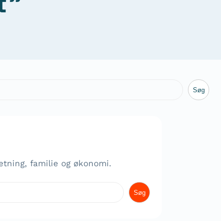
t”
Søg
etning, familie og økonomi.
Søg