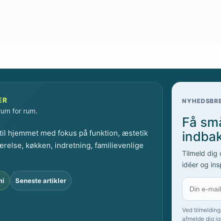
ER
NYHEDSBR
 rum for rum.
Få små
il hjemmet med fokus på funktion, æstetik
indba
ærelse, køkken, indretning, familievenlige
Tilmeld dig
idéer og ins
mi
Seneste artikler
Ved tilmelding
afmelde dig ig