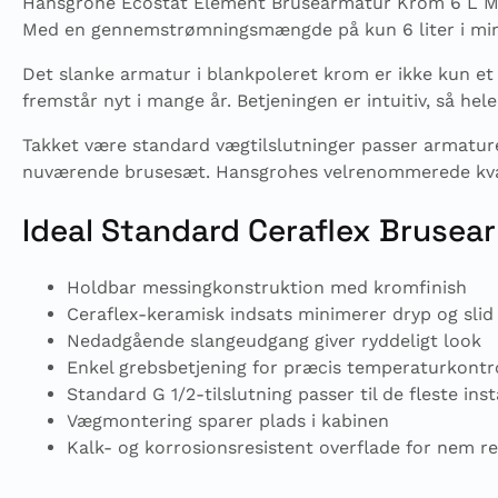
Hansgrohe Ecostat Element Brusearmatur Krom 6 L Min e
Med en gennemstrømningsmængde på kun 6 liter i minu
Det slanke armatur i blankpoleret krom er ikke kun et 
fremstår nyt i mange år. Betjeningen er intuitiv, så h
Takket være standard vægtilslutninger passer armaturet
nuværende brusesæt. Hansgrohes velrenommerede kvalitet
Ideal Standard Ceraflex Bruse
Holdbar messingkonstruktion med kromfinish
Ceraflex-keramisk indsats minimerer dryp og slid
Nedadgående slangeudgang giver ryddeligt look
Enkel grebsbetjening for præcis temperaturkontr
Standard G 1/2-tilslutning passer til de fleste inst
Vægmontering sparer plads i kabinen
Kalk- og korrosionsresistent overflade for nem r