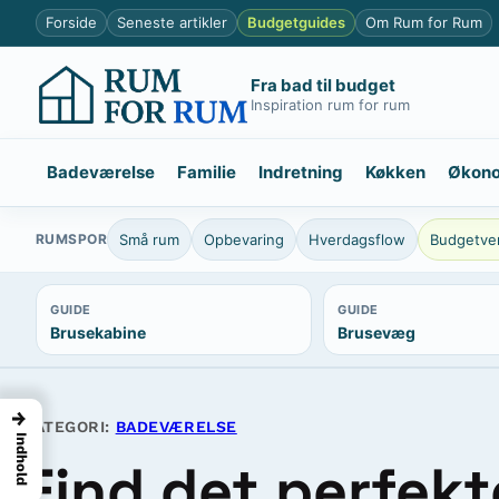
Spring
Forside
Seneste artikler
Budgetguides
Om Rum for Rum
til
indhold
Fra bad til budget
Inspiration rum for rum
Badeværelse
Familie
Indretning
Køkken
Økon
RUMSPOR
Små rum
Opbevaring
Hverdagsflow
Budgetven
GUIDE
GUIDE
Brusekabine
Brusevæg
→
KATEGORI:
BADEVÆRELSE
Indhold
Find det perfekt