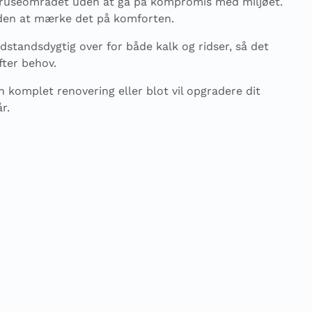
l bruseområdet uden at gå på kompromis med miljøet.
den at mærke det på komforten.
dstandsdygtig over for både kalk og ridser, så det
fter behov.
 komplet renovering eller blot vil opgradere dit
r.