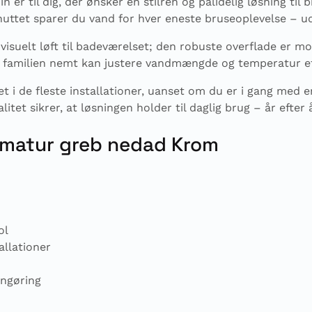
r til dig, der ønsker en stilren og pålidelig løsning ti
ttet sparer du vand for hver eneste bruseoplevelse – u
visuelt løft til badeværelset; den robuste overflade er mo
ele familien nemt kan justere vandmængde og temperatur e
 i de fleste installationer, uanset om du er i gang med en
 sikrer, at løsningen holder til daglig brug – år efter å
armatur greb nedad Krom
ol
allationer
engøring