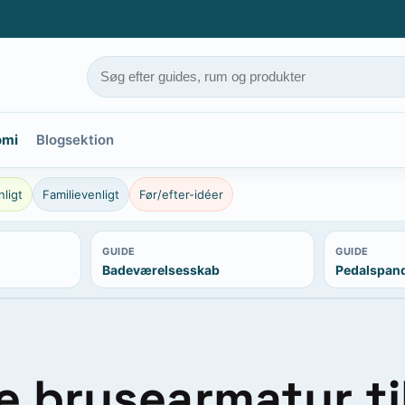
omi
Blogsektion
ligt
Familievenligt
Før/efter-idéer
GUIDE
GUIDE
Badeværelsesskab
Pedalspan
e brusearmatur til