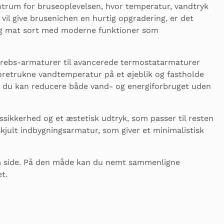
entrum for bruseoplevelsen, hvor temperatur, vandtryk
il give brusenichen en hurtig opgradering, er det
og mat sort med moderne funktioner som
étgrebs-armaturer til avancerede termostatarmaturer
foretrukne vandtemperatur på et øjeblik og fastholde
t du kan reducere både vand- og energiforbruget uden
ssikkerhed og et æstetisk udtryk, som passer til resten
skjult indbygningsarmatur, som giver et minimalistisk
om side. På den måde kan du nemt sammenligne
et.