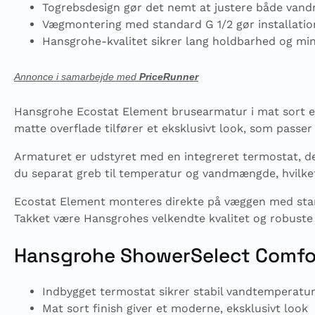
Togrebsdesign gør det nemt at justere både va
Vægmontering med standard G 1/2 gør installatio
Hansgrohe-kvalitet sikrer lang holdbarhed og min
Annonce i samarbejde med
PriceRunner
Hansgrohe Ecostat Element brusearmatur i mat sort er
matte overflade tilfører et eksklusivt look, som passer
Armaturet er udstyret med en integreret termostat, de
du separat greb til temperatur og vandmængde, hvilket
Ecostat Element monteres direkte på væggen med standa
Takket være Hansgrohes velkendte kvalitet og robuste m
Hansgrohe ShowerSelect Comfor
Indbygget termostat sikrer stabil vandtemperatu
Mat sort finish giver et moderne, eksklusivt look