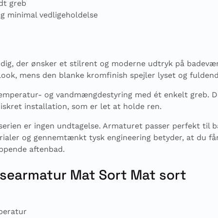
dt greb
g minimal vedligeholdelse
 dig, der ønsker et stilrent og moderne udtryk på badevæ
look, mens den blanke kromfinish spejler lyset og fuldende
 temperatur- og vandmængdestyring med ét enkelt greb. 
skret installation, som er let at holde ren.
serien er ingen undtagelse. Armaturet passer perfekt til 
rialer og gennemtænkt tysk engineering betyder, at du får
lappende aftenbad.
searmatur Mat Sort Mat sort
peratur