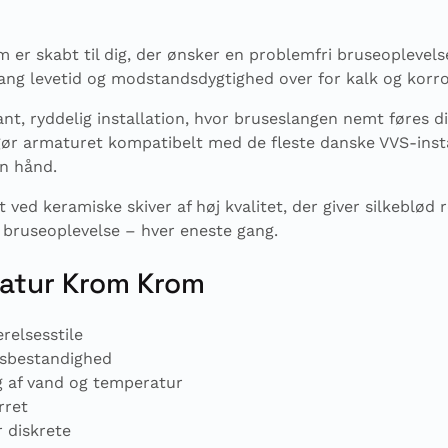
er skabt til dig, der ønsker en problemfri bruseoplevels
lang levetid og modstandsdygtighed over for kalk og korros
nt, ryddelig installation, hvor bruseslangen nemt føres di
r armaturet kompatibelt med de fleste danske VVS-install
n hånd.
ved keramiske skiver af høj kvalitet, der giver silkeblød 
 bruseoplevelse – hver eneste gang.
matur Krom Krom
relsesstile
nsbestandighed
ng af vand og temperatur
rret
r diskrete