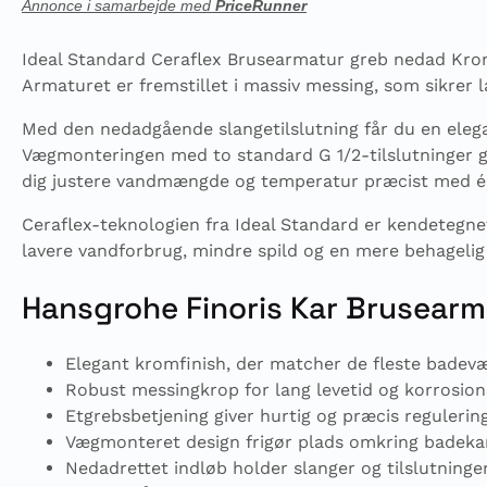
Annonce i samarbejde med
PriceRunner
Ideal Standard Ceraflex Brusearmatur greb nedad Krom 
Armaturet er fremstillet i massiv messing, som sikrer 
Med den nedadgående slange­tilslutning får du en elega
Vægmonteringen med to standard G 1/2-tilslutninger gø
dig justere vandmængde og temperatur præcist med é
Ceraflex-teknologien fra Ideal Standard er kendetegnet 
lavere vandforbrug, mindre spild og en mere behagelig
Hansgrohe Finoris Kar Brusear
Elegant kromfinish, der matcher de fleste badevæ
Robust messingkrop for lang levetid og korrosio
Etgrebsbetjening giver hurtig og præcis reguleri
Vægmonteret design frigør plads omkring badeka
Nedadrettet indløb holder slanger og tilslutninge