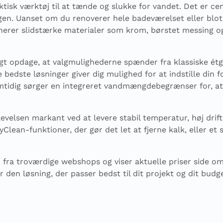
ktisk værktøj til at tænde og slukke for vandet. Det er c
n. Uanset om du renoverer hele badeværelset eller blot v
nerer slidstærke materialer som krom, børstet messing 
rtigt opdage, at valgmulighederne spænder fra klassiske 
bedste løsninger giver dig mulighed for at indstille din 
amtidig sørger en integreret vandmængdebegrænser for, a
velsen markant ved at levere stabil temperatur, høj drift
ean-funktioner, der gør det let at fjerne kalk, eller et 
 fra troværdige webshops og viser aktuelle priser side 
r den løsning, der passer bedst til dit projekt og dit budg