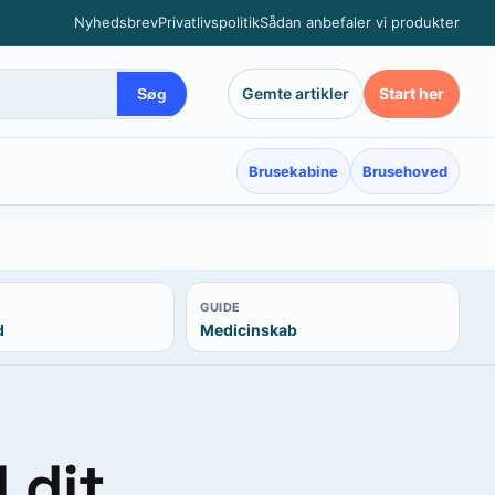
Nyhedsbrev
Privatlivspolitik
Sådan anbefaler vi produkter
Gemte artikler
Start her
Søg
Brusekabine
Brusehoved
GUIDE
d
Medicinskab
 dit