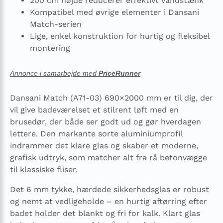
200 cm højde reducerer effektivt vandstænk
Kompatibel med øvrige elementer i Dansani
Match-serien
Lige, enkel konstruktion for hurtig og fleksibel
montering
Annonce i samarbejde med
PriceRunner
Dansani Match (A71-03) 690×2000 mm er til dig, der
vil give badeværelset et stilrent løft med en
brusedør, der både ser godt ud og gør hverdagen
lettere. Den markante sorte aluminiumprofil
indrammer det klare glas og skaber et moderne,
grafisk udtryk, som matcher alt fra rå betonvægge
til klassiske fliser.
Det 6 mm tykke, hærdede sikkerhedsglas er robust
og nemt at vedligeholde – en hurtig aftørring efter
badet holder det blankt og fri for kalk. Klart glas