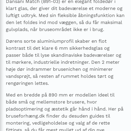
Dansani Match (B91-03) er en elegant foldedør i
klart glas, der giver dit badeværelse et moderne og
luftigt udtryk. Med sin fleksible åbningsfunktion kan
den let foldes ind mod væggen, så du får maksimal
gulvplads, når bruseområdet ikke er i brug.
Dørens sorte aluminiumprofil skaber en flot
kontrast til det klare 6 mm sikkerhedsglas og
passer både til lyse skandinaviske badeværelser og
til mørkere, industrielle indretninger. Den 2 meter
høje dør indrammer brusenichen og minimerer
vandsprøjt, så resten af rummet holdes tørt og
rengøringen lettes.
Med en bredde på 890 mm er modellen ideel til
både små og mellemstore brusere, hvor
pladsoptimering og æstetik går hånd i hånd. Her på
bruseforhæng.dk finder du desuden guides til
montering, vedligeholdelse og valg af de rette
fittings, så du får mest muligt ud af din nye