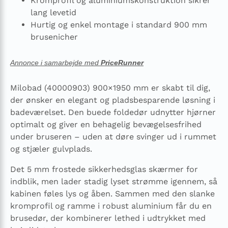
Kromprofil og aluminiumskonstruktion sikrer
lang levetid
Hurtig og enkel montage i standard 900 mm
brusenicher
Annonce i samarbejde med
PriceRunner
Milobad (40000903) 900×1950 mm er skabt til dig,
der ønsker en elegant og pladsbesparende løsning i
badeværelset. Den buede foldedør udnytter hjørner
optimalt og giver en behagelig bevægelsesfrihed
under bruseren – uden at døre svinger ud i rummet
og stjæler gulvplads.
Det 5 mm frostede sikkerhedsglas skærmer for
indblik, men lader stadig lyset strømme igennem, så
kabinen føles lys og åben. Sammen med den slanke
kromprofil og ramme i robust aluminium får du en
brusedør, der kombinerer lethed i udtrykket med