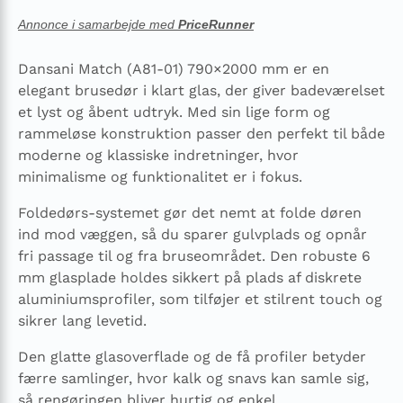
Annonce i samarbejde med
PriceRunner
Dansani Match (A81-01) 790×2000 mm er en
elegant brusedør i klart glas, der giver badeværelset
et lyst og åbent udtryk. Med sin lige form og
rammeløse konstruktion passer den perfekt til både
moderne og klassiske indretninger, hvor
minimalisme og funktionalitet er i fokus.
Foldedørs-systemet gør det nemt at folde døren
ind mod væggen, så du sparer gulvplads og opnår
fri passage til og fra bruseområdet. Den robuste 6
mm glasplade holdes sikkert på plads af diskrete
aluminiumsprofiler, som tilføjer et stilrent touch og
sikrer lang levetid.
Den glatte glasoverflade og de få profiler betyder
færre samlinger, hvor kalk og snavs kan samle sig,
så rengøringen bliver hurtig og enkel.