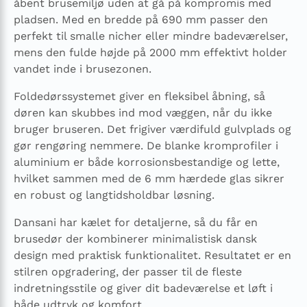
åbent brusemiljø uden at gå på kompromis med
pladsen. Med en bredde på 690 mm passer den
perfekt til smalle nicher eller mindre badeværelser,
mens den fulde højde på 2000 mm effektivt holder
vandet inde i brusezonen.
Foldedørs­systemet giver en fleksibel åbning, så
døren kan skubbes ind mod væggen, når du ikke
bruger bruseren. Det frigiver værdifuld gulvplads og
gør rengøring nemmere. De blanke kromprofiler i
aluminium er både korrosionsbestandige og lette,
hvilket sammen med de 6 mm hærdede glas sikrer
en robust og langtidsholdbar løsning.
Dansani har kælet for detaljerne, så du får en
brusedør der kombinerer minimalistisk dansk
design med praktisk funktionalitet. Resultatet er en
stilren opgradering, der passer til de fleste
indretningsstile og giver dit badeværelse et løft i
både udtryk og komfort.