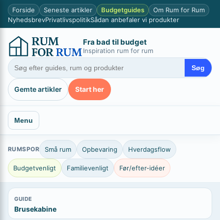
Spring
×
Forside
Seneste artikler
Budgetguides
Om Rum for Rum
til
Nyhedsbrev
Privatlivspolitik
Sådan anbefaler vi produkter
indhold
Fra bad til budget
Inspiration rum for rum
Søg
Gemte artikler
Start her
Menu
RUMSPOR
Små rum
Opbevaring
Hverdagsflow
Budgetvenligt
Familievenligt
Før/efter-idéer
GUIDE
Brusekabine