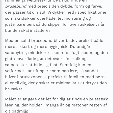
rummeligt wellness-rum, kan du finde en
brusebund
med præcis den dybde, form og farve,
der passer til din stil. Vi dykker ned i specifikationer
som skridsikker overflade, let montering og
justerbare ben, så du slipper for overraskelser, når
bunden skal installeres.
Med en solid brusebund bliver badeværelset både
mere sikkert og mere hygiejnisk: Du undgår
vandpytter, mindsker risikoen for fugtskader, og den
glatte overflade gør det svært for kalk og
sæberester at bide sig fast. Samtidig kan en
velformet kant fungere som barriere, så vandet
bliver i brusezonen – perfekt til familien med børn
eller til dig, der ønsker et minimalistisk udtryk uden
brusekar.
Målet er at gøre det let for dig at finde en prisstærk
løsning, der holder i mange år og matcher resten af
dit badmiljø.