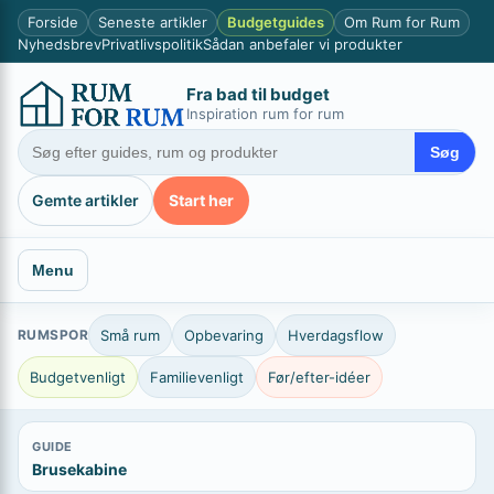
Spring
×
Forside
Seneste artikler
Budgetguides
Om Rum for Rum
til
Nyhedsbrev
Privatlivspolitik
Sådan anbefaler vi produkter
indhold
Fra bad til budget
Inspiration rum for rum
Søg
Gemte artikler
Start her
Menu
RUMSPOR
Små rum
Opbevaring
Hverdagsflow
Budgetvenligt
Familievenligt
Før/efter-idéer
GUIDE
Brusekabine