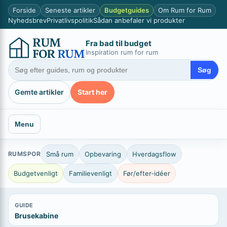
Spring
×
Forside
Seneste artikler
Budgetguides
Om Rum for Rum
til
Nyhedsbrev
Privatlivspolitik
Sådan anbefaler vi produkter
indhold
Fra bad til budget
Inspiration rum for rum
Søg
Gemte artikler
Start her
Menu
RUMSPOR
Små rum
Opbevaring
Hverdagsflow
Budgetvenligt
Familievenligt
Før/efter-idéer
GUIDE
Brusekabine