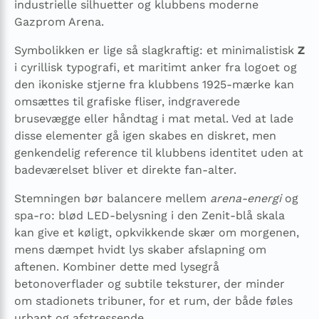
industrielle silhuetter og klubbens moderne
Gazprom Arena.
Symbolikken er lige så slagkraftig: et minimalistisk
Z
i cyrillisk typografi, et maritimt anker fra logoet og
den ikoniske stjerne fra klubbens 1925-mærke kan
omsættes til grafiske fliser, indgraverede
brusevægge eller håndtag i mat metal. Ved at lade
disse elementer gå igen skabes en diskret, men
genkendelig reference til klubbens identitet uden at
badeværelset bliver et direkte fan-alter.
Stemningen bør balancere mellem
arena-energi
og
spa-ro: blød LED-belysning i den Zenit-blå skala
kan give et køligt, opkvikkende skær om morgenen,
mens dæmpet hvidt lys skaber afslapning om
aftenen. Kombiner dette med lysegrå
betonoverflader og subtile teksturer, der minder
om stadionets tribuner, for et rum, der både føles
urbant og afstressende.