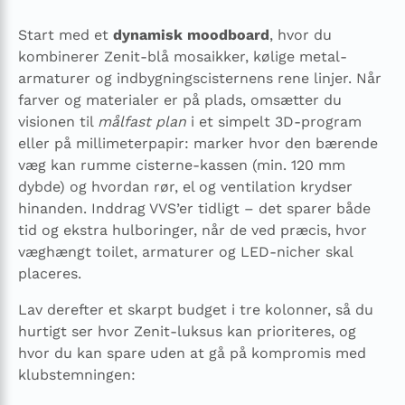
Start med et
dynamisk moodboard
, hvor du
kombinerer Zenit-blå mosaikker, kølige metal­
armaturer og indbygnings­cister­nens rene linjer. Når
farver og materialer er på plads, omsætter du
visionen til
målfast plan
i et simpelt 3D-program
eller på millimeter­papir: marker hvor den bærende
væg kan rumme cisterne-kassen (min. 120 mm
dybde) og hvordan rør, el og ventilation krydser
hinanden. Inddrag VVS’er tidligt – det sparer både
tid og ekstra hulboringer, når de ved præcis, hvor
væghængt toilet, armaturer og LED-nicher skal
placeres.
Lav derefter et skarpt budget i tre kolonner, så du
hurtigt ser hvor Zenit-luksus kan prioriteres, og
hvor du kan spare uden at gå på kompromis med
klubstemningen: