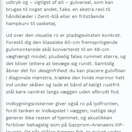
udtryk og – vigtigst af alt – gulvareal, som kan
bruges til noget andet, f.eks. en ekstra reol til
håndklæder i Zenit-blå eller en fritstående
hampkurv til vasketøj.
Ud over den visuelle ro er pladsgevinsten konkret.
Forestil dig den klassiske 60-cm fremspringende
gulvmonterede skål konverteret til en 48-cm
væghængt model; pludselig føles rummet større, og
det bliver lettere at bevæge sig rundt. Samtidig
åbner det for
designfrihed
: du kan placere gulvfliser
i diagonale mønstre, trække den hvide marmor helt
ind under skålen og lade et bånd af køligt rustfrit
stål køre vandret langs væggen uden afbrudt fod.
Indbygningscisterner giver også ro på lydfronten,
fordi tanken er indkapslet i væggen; natlige skyl
generer ikke resten af hjemmet, og akustikken
forbliver behagelig som på Gazprom-Arenaens VIP-
lounge. Og når skålen hænger frit, er gulvet under