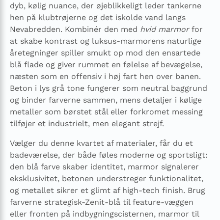
dyb, kølig nuance, der øjeblikkeligt leder tankerne
hen på klubtrøjerne og det iskolde vand langs
Nevabredden. Kombinér den med
hvid marmor
for
at skabe kontrast og luksus-marmorens naturlige
åretegninger spiller smukt op mod den ensartede
blå flade og giver rummet en følelse af bevægelse,
næsten som en offensiv i høj fart hen over banen.
Beton i lys grå tone fungerer som neutral baggrund
og binder farverne sammen, mens detaljer i kølige
metaller som børstet stål eller forkromet messing
tilføjer et industrielt, men elegant strejf.
Vælger du denne kvartet af materialer, får du et
badeværelse, der både føles moderne og sportsligt:
den blå farve skaber identitet, marmor signalerer
eksklusivitet, betonen understreger funktionalitet,
og metallet sikrer et glimt af high-tech finish. Brug
farverne strategisk-Zenit-blå til feature-væggen
eller fronten på indbygningscisternen, marmor til