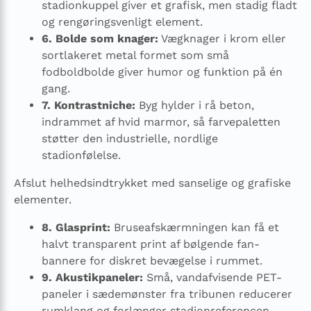
stadionkuppel giver et grafisk, men stadig fladt
og rengøringsvenligt element.
6. Bolde som knager:
Vægknager i krom eller
sortlakeret metal formet som små
fodboldbolde giver humor og funktion på én
gang.
7. Kontrastniche:
Byg hylder i rå beton,
indrammet af hvid marmor, så farvepaletten
støtter den industrielle, nordlige
stadionfølelse.
Afslut helhedsindtrykket med sanselige og grafiske
elementer.
8. Glasprint:
Bruseafskærmningen kan få et
halvt transparent print af bølgende fan-
bannere for diskret bevægelse i rummet.
9. Akustikpaneler:
Små, vandafvisende PET-
paneler i sædemønster fra tribunen reducerer
rumklang og forlænger stadionreferencen.