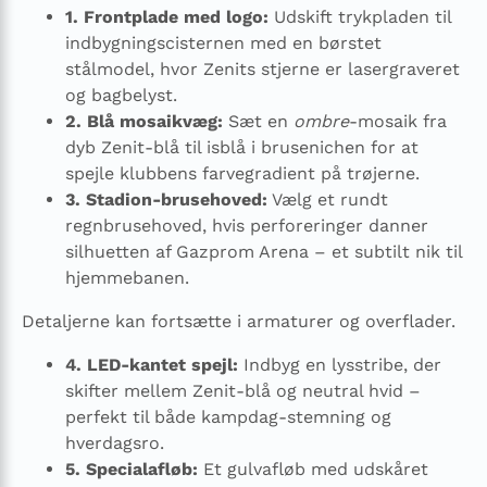
1. Frontplade med logo:
Udskift trykpladen til
indbygningscisternen med en børstet
stålmodel, hvor Zenits stjerne er lasergraveret
og bagbelyst.
2. Blå mosaikvæg:
Sæt en
ombre
-mosaik fra
dyb Zenit-blå til isblå i brusenichen for at
spejle klubbens farvegradient på trøjerne.
3. Stadion-brusehoved:
Vælg et rundt
regnbrusehoved, hvis perforeringer danner
silhuetten af Gazprom Arena – et subtilt nik til
hjemmebanen.
Detaljerne kan fortsætte i armaturer og overflader.
4. LED-kantet spejl:
Indbyg en lysstribe, der
skifter mellem Zenit-blå og neutral hvid –
perfekt til både kampdag-stemning og
hverdagsro.
5. Specialafløb:
Et gulvafløb med udskåret