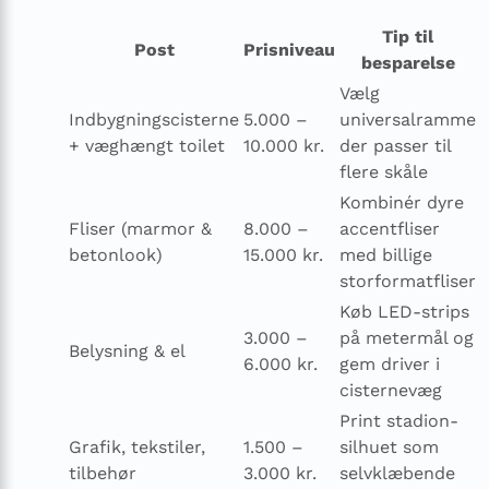
Tip til
Post
Prisniveau
besparelse
Vælg
Indbygningscisterne
5.000 –
universalramme
+ væghængt toilet
10.000 kr.
der passer til
flere skåle
Kombinér dyre
Fliser (marmor &
8.000 –
accentfliser
betonlook)
15.000 kr.
med billige
storformat­fliser
Køb LED-strips
3.000 –
på metermål og
Belysning & el
6.000 kr.
gem driver i
cisternevæg
Print stadion-
Grafik, tekstiler,
1.500 –
silhuet som
tilbehør
3.000 kr.
selvklæbende