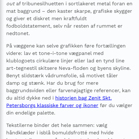
out
af tribune­silhuetten i sortlakeret metal foran en
mat baggrund – den kaster skarpe, grafiske skygger
og giver et diskret men kraftfuldt
fodboldstatement, selv når resten af rummet er
nedtonet.
På væggene kan selve grafikken føre fortællingen
videre: lav et tone-i-tone vægpanel med
klublogoets cirkulære linjer eller lad en tynd line
art-tegnestil skitsere Neva-floden og byens skyline.
Benyt slidstærk vådrumsfolie, så motivet tåler
damp og stænk. Har du brug for mere
baggrundsviden eller farvenøjagtige referencer, kan
du altid dykke ned i
historien bag Zenit Skt.
Petersborgs klassiske farver og ikoner
før du vælger
din endelige palette.
Tekstilerne binder det hele sammen: vælg
håndklæder i isblå bomuldsfrotté med hvide