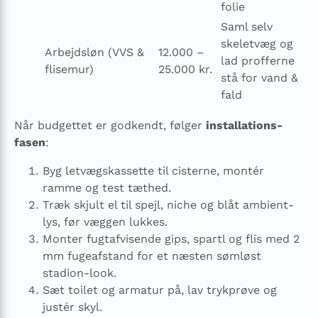
folie
Saml selv
skeletvæg og
Arbejdsløn (VVS &
12.000 –
lad profferne
flisemur)
25.000 kr.
stå for vand &
fald
Når budgettet er godkendt, følger
installations­
fasen
:
Byg letvægs­kassette til cisterne, montér
ramme og test tæthed.
Træk skjult el til spejl, niche og blåt ambient-
lys, før væggen lukkes.
Monter fugtafvisende gips, spartl og flis med 2
mm fugeafstand for et næsten sømløst
stadion-look.
Sæt toilet og armatur på, lav trykprøve og
justér skyl.