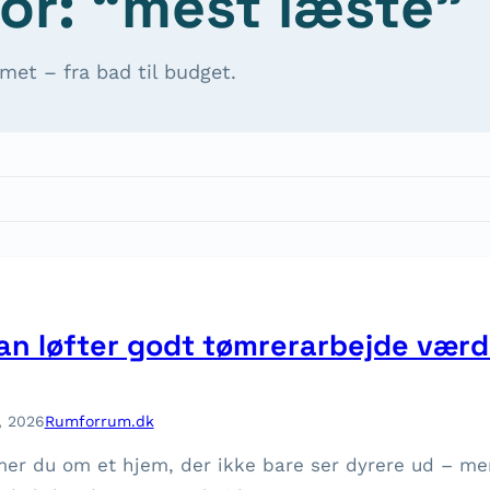
or: “mest læste”
met – fra bad til budget.
n løfter godt tømrerarbejde værdi
, 2026
Rumforrum.dk
r du om et hjem, der ikke bare ser dyrere ud – men 