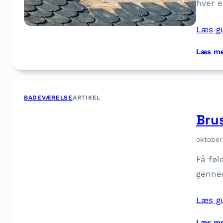
hver e
Læs g
Læs m
BADEVÆRELSE
ARTIKEL
Bru
oktober
Få føl
gennem
Læs g
Læs m