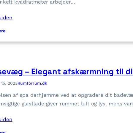
nkelt kvadratmeter arbejder…
uiden
:
ere
S
å
d
a
n
sevæg – Elegant afskærmning til d
l
ø
 15, 2023
Rumforrum.dk
f
elsen af spa derhjemme ved at opgradere dit badevæ
t
e
sigtige glasflade giver rummet luft og lys, mens v
r
g
uiden
o
d
:
ere