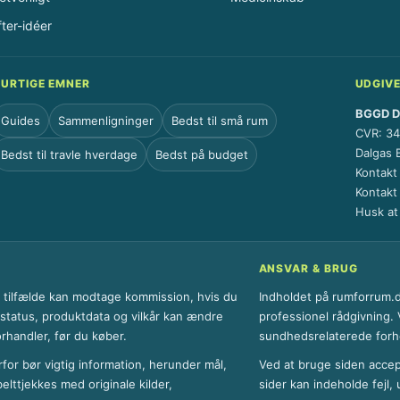
u
v
fter-idéer
m
æ
r
e
URTIGE EMNER
UDGIV
l
BGGD Di
s
Guides
Sammenligninger
Bedst til små rum
CVR: 3
e
Dalgas 
Bedst til travle hverdage
Bedst på budget
Kontakt
Kontakt
Husk a
ANSVAR & BRUG
le tilfælde kan modtage kommission, hvis du
Indholdet på rumforrum.dk
erstatus, produktdata og vilkår kan ændre
professionel rådgivning. V
orhandler, før du køber.
sundhedsrelaterede forho
rfor bør vigtig information, herunder mål,
Ved at bruge siden accep
belttjekkes med originale kilder,
sider kan indeholde fejl,