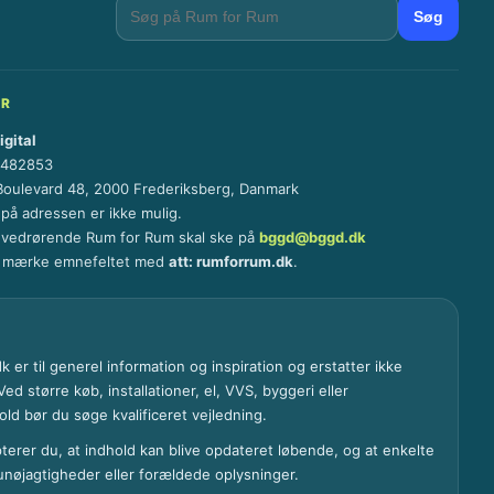
Søg
ER
gital
4482853
Boulevard 48, 2000 Frederiksberg, Danmark
 på adressen er ikke mulig.
 vedrørende Rum for Rum skal ske på
bggd@bggd.dk
t mærke emnefeltet med
att: rumforrum.dk
.
 er til generel information og inspiration og erstatter ikke
ed større køb, installationer, el, VVS, byggeri eller
ld bør du søge kvalificeret vejledning.
terer du, at indhold kan blive opdateret løbende, og at enkelte
 unøjagtigheder eller forældede oplysninger.