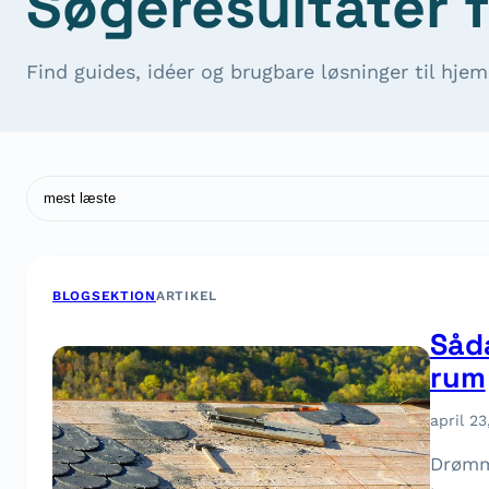
Søgeresultater f
Find guides, idéer og brugbare løsninger til hjem
Søg
BLOGSEKTION
ARTIKEL
Såda
rum
april 23
Drømme