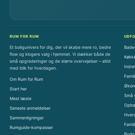
RUM FOR RUM
UDFO
Et boligunivers for dig, der vil skabe mere ro, bedre
Bade
flow og klogere valg i hjemmet. Vi dækker både de
Køkk
små opgraderinger og de større overvejelser – altid
Indre
med blik for hverdagen.
Famil
Om Rum for Rum
Økon
Start her
Små 
Mest læste
Opbe
Seneste anmeldelser
Hver
Sammenligninger
Famil
Rumguide-kompasser
Budge