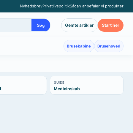
Nyhedsbrev
Privatlivspolitik
Sådan anbefaler vi produkter
Gemte artikler
Start her
Søg
Brusekabine
Brusehoved
GUIDE
d
Medicinskab