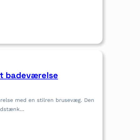
it badeværelse
relse med en stilren brusevæg. Den
andstænk…