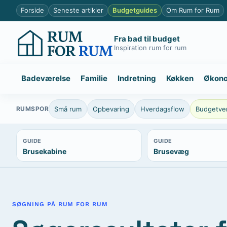
Spring
Forside
Seneste artikler
Budgetguides
Om Rum for Rum
til
indhold
Fra bad til budget
Inspiration rum for rum
Badeværelse
Familie
Indretning
Køkken
Økon
RUMSPOR
Små rum
Opbevaring
Hverdagsflow
Budgetven
GUIDE
GUIDE
Brusekabine
Brusevæg
SØGNING PÅ RUM FOR RUM