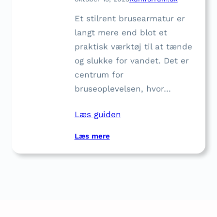
e
Et stilrent brusearmatur er
b
r
langt mere end blot et
u
praktisk værktøj til at tænde
s
og slukke for vandet. Det er
e
centrum for
a
bruseoplevelsen, hvor…
r
m
h
Læs guiden
e
r
:
Læs mere
F
i
n
d
d
e