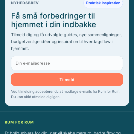
u
NYHEDSBREV
Praktisk inspiration
r
Få små forbedringer til
t
hjemmet i din indbakke
i
l
Tilmeld dig og få udvalgte guides, nye sammenligninger,
d
budgetvenlige idéer og inspiration til hverdagsflow i
i
hjemmet.
t
b
a
d
Tilmeld
e
v
Ved tilmelding accepterer du at modtage e-mails fra Rum for Rum.
æ
Du kan altid afmelde dig igen.
r
e
l
RUM FOR RUM
s
e
Et boligunivers for dig, der vil skabe mere ro, bedre flow og