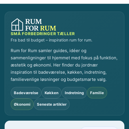
t
p
e
r
f
SMÅ FORBEDRINGER TÆLLER
e
Fra bad til budget – inspiration rum for rum.
k
t
Rum for Rum samler guides, idéer og
e
sammenligninger til hjemmet med fokus på funktion,
b
æstetik og økonomi. Her finder du jordnær
r
inspiration til badeværelse, køkken, indretning,
u
familievenlige løsninger og budgetsmarte valg.
s
e
Badeværelse
Køkken
Indretning
Familie
a
r
Økonomi
Seneste artikler
m
a
t