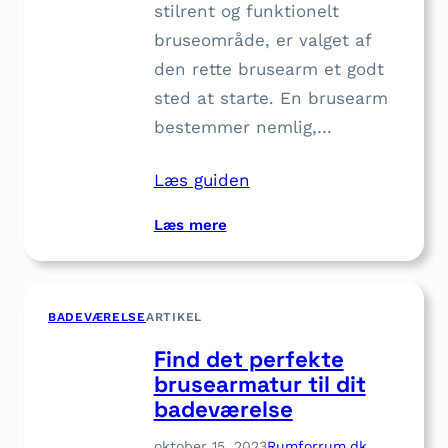
stilrent og funktionelt
bruseområde, er valget af
den rette brusearm et godt
sted at starte. En brusearm
bestemmer nemlig,…
Læs guiden
:
Læs mere
F
i
n
BADEVÆRELSE
ARTIKEL
d
d
Find det perfekte
i
brusearmatur til dit
n
badeværelse
n
y
oktober 15, 2023
Rumforrum.dk