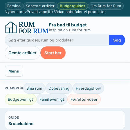
Spring
Forside
Seneste artikler
Budgetguides
Om Rum for Rum
til
Nyhedsbrev
Privatlivspolitik
Sådan anbefaler vi produkter
indhold
Fra bad til budget
Inspiration rum for rum
Søg
Gemte artikler
Start her
Menu
RUMSPOR
Små rum
Opbevaring
Hverdagsflow
Budgetvenligt
Familievenligt
Før/efter-idéer
GUIDE
Brusekabine